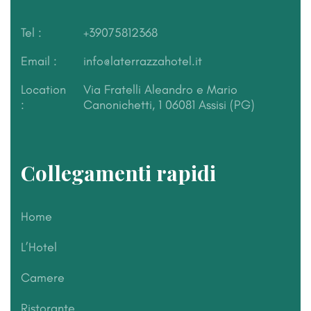
Tel :
+39075812368
Email :
info@laterrazzahotel.it
Location
Via Fratelli Aleandro e Mario
:
Canonichetti, 1
06081 Assisi (PG)
Collegamenti rapidi
Home
L’Hotel
Camere
Ristorante